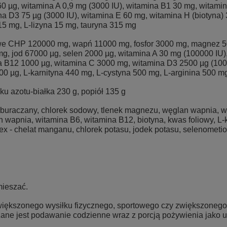
60 µg, witamina A 0,9 mg (3000 IU), witamina B1 30 mg, witami
a D3 75 µg (3000 IU), witamina E 60 mg, witamina H (biotyna)
 15 mg, L-lizyna 15 mg, tauryna 315 mg
e CHP 120000 mg, wapń 11000 mg, fosfor 3000 mg, magnez 5
g, jod 67000 µg, selen 2000 µg, witamina A 30 mg (100000 IU
 B12 1000 µg, witamina C 3000 mg, witamina D3 2500 µg (1000
0 µg, L-karnityna 440 mg, L-cystyna 500 mg, L-arginina 500 m
u azotu-białka 230 g, popiół 135 g
buraczany, chlorek sodowy, tlenek magnezu, węglan wapnia, wi
wapnia, witamina B6, witamina B12, biotyna, kwas foliowy, L-kar
oplex - chelat manganu, chlorek potasu, jodek potasu, selenomet
mieszać.
iększonego wysiłku fizycznego, sportowego czy zwiększonego 
azane jest podawanie codzienne wraz z porcją pożywienia jako