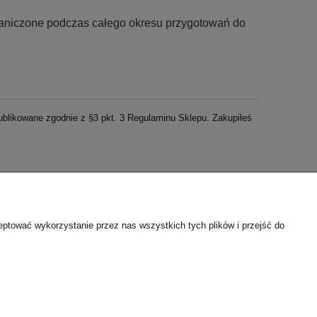
raniczone podczas całego okresu przygotowań do
publikowane zgodnie z §3 pkt. 3 Regulaminu Sklepu. Zakupiłeś
as
eptować wykorzystanie przez nas wszystkich tych plików i przejść do
akt i dane firmy