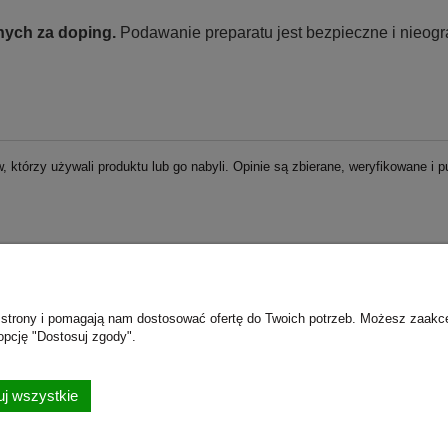
ych za doping.
Podawanie preparatu jest bezpieczne i nieog
, którzy używali produktu lub go nabyli. Opinie są zbierane, weryfikowane i 
Moje konto
O n
ie strony i pomagają nam dostosować ofertę do Twoich potrzeb. Możesz zaakc
opcję "Dostosuj zgody".
Twoje zamówienia
Kont
Ustawienia konta
j wszystkie
Przechowalnia