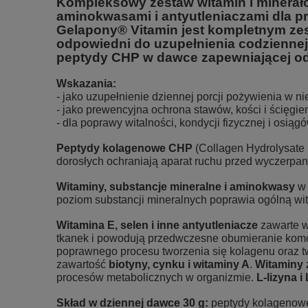
Kompleksowy zestaw witamin i minerałó
aminokwasami i antyutleniaczami dla pr
Gelapony® Vitamin jest kompletnym ze
odpowiedni do uzupełnienia codziennej 
peptydy CHP w dawce zapewniającej od
Wskazania:
- jako uzupełnienie dziennej porcji pożywienia w n
- jako prewencyjna ochrona stawów, kości i ścięgi
- dla poprawy witalności, kondycji fizycznej i osiąg
Peptydy kolagenowe CHP
(Collagen Hydrolysate P
dorosłych ochraniają aparat ruchu przed wyczerpan
Witaminy, substancje mineralne i aminokwasy
w 
poziom substancji mineralnych poprawia ogólną wit
Witamina E, selen i inne antyutleniacze
zawarte w
tkanek i powodują przedwczesne obumieranie kom
poprawnego procesu tworzenia się kolagenu oraz tw
zawartość
biotyny, cynku i witaminy A
.
Witaminy 
procesów metabolicznych w organizmie.
L-lizyna i
Skład w dziennej dawce 30 g:
peptydy kolagenowe