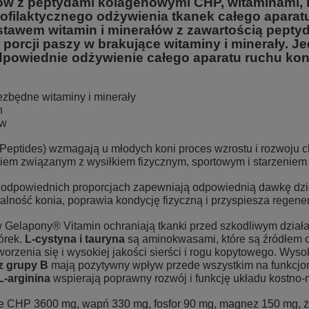
w z peptydami kolagenowymi CHP, witaminami, m
ofilaktycznego odżywienia tkanek całego aparatu
stawem witamin i minerałów z zawartością pept
porcji paszy w brakujące witaminy i minerały. 
powiednie odżywienie całego aparatu ruchu kon
iezbędne witaminy i minerały
en
ów
eptides) wzmagają u młodych koni proces wzrostu i rozwoju chr
iem związanym z wysiłkiem fizycznym, sportowym i starzeniem
odpowiednich proporcjach zapewniają odpowiednią dawkę dzi
alność konia, poprawia kondycję fizyczną i przyspiesza regene
 Gelapony® Vitamin ochraniają tkanki przed szkodliwym działan
órek.
L-cystyna i tauryna
są aminokwasami, które są źródłem or
orzenia się i wysokiej jakości sierści i rogu kopytowego. Wy
z grupy B
mają pozytywny wpływ przede wszystkim na funkcjo
 L-arginina
wspierają poprawny rozwój i funkcję układu kostno
 CHP 3600 mg, wapń 330 mg, fosfor 90 mg, magnez 150 mg, ż