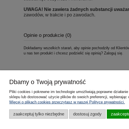
UWAGA! Nie zawiera żadnych substancji uważan
zawodów, w trakcie i po zawodach.
Opinie o produkcie (0)
Dokładamy wszelkich starań, aby opinie pochodziły od Klientów
u nas ten produkt i chcesz podzielić się opinią? Zaloguj się.
Dbamy o Twoją prywatność
Pomoc
Pliki cookies i pokrewne im technologie umożliwiają poprawne działan
sklepu lub dostosować użycie plików do swoich preferencji, wybierając 
Dostawa i płatności
Więcej o plikach cookies przeczytasz w naszej Polityce prywatności.
Formy płatności
zaakceptuj tylko niezbędne
dostosuj zgody
zaakceptu
Zwroty i reklamacje
Regulamin