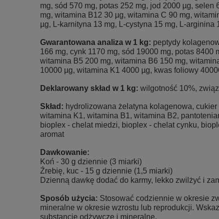
mg, sód 570 mg, potas 252 mg, jod 2000 µg, selen 
mg, witamina B12 30 µg, witamina C 90 mg, witamin
µg, L-karnityna 13 mg, L-cystyna 15 mg, L-arginina
Gwarantowana analiza w 1 kg:
peptydy kolagenow
166 mg, cynk 1170 mg, sód 19000 mg, potas 8400 m
witamina B5 200 mg, witamina B6 150 mg, witamina
10000 µg, witamina K1 4000 µg, kwas foliowy 40000
Deklarowany skład w 1 kg:
wilgotność 10%, związk
Skład:
hydrolizowana żelatyna kolagenowa, cukier 
witamina K1, witamina B1, witamina B2, pantotenian 
bioplex - chelat miedzi, bioplex - chelat cynku, bi
aromat
Dawkowanie:
Koń - 30 g dziennie (3 miarki)
Źrebię, kuc - 15 g dziennie (1,5 miarki)
Dzienną dawkę dodać do karmy, lekko zwilżyć i za
Sposób użycia:
Stosować codziennie w okresie zw
mineralne w okresie wzrostu lub reprodukcji. Wsk
substancje odżywcze i mineralne.