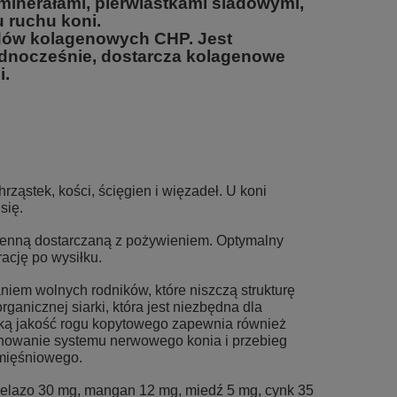
inerałami, pierwiastkami śladowymi,
 ruchu koni.
ydów kolagenowych CHP. Jest
Jednocześnie, dostarcza kolagenowe
i.
ząstek, kości, ścięgien i więzadeł. U koni
 się.
enną dostarczaną z pożywieniem. Optymalny
rację po wysiłku.
iem wolnych rodników, które niszczą strukturę
ganicznej siarki, która jest niezbędna dla
soką jakość rogu kopytowego zapewnia również
nowanie systemu nerwowego konia i przebieg
-mięśniowego.
elazo 30 mg, mangan 12 mg, miedź 5 mg, cynk 35